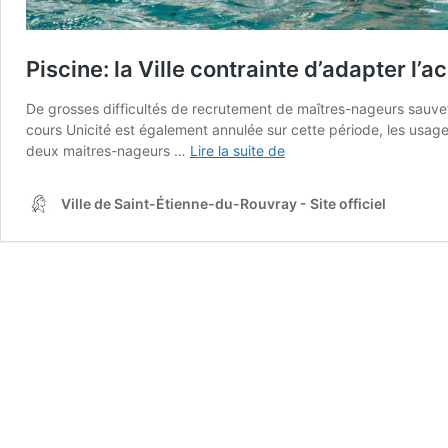
Piscine: la Ville contrainte d’adapter l
De grosses difficultés de recrutement de maîtres-nageurs sauveteu
cours Unicité est également annulée sur cette période, les usag
Piscine:
deux maitres-nageurs …
Lire la suite de
la
Ville
Ville de Saint-Étienne-du-Rouvray - Site officiel
contrainte
d’adapter
l’accueil
des
publics
jusqu’en
décembre