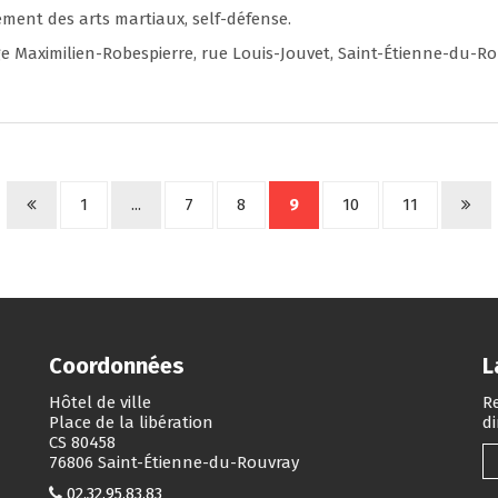
ment des arts martiaux, self-défense.
 Maximilien-Robespierre, rue Louis-Jouvet, Saint-Étienne-du-R
1
...
7
8
9
10
11
Coordonnées
L
Hôtel de ville
Re
Place de la libération
d
CS 80458
76806 Saint-Étienne-du-Rouvray
02.32.95.83.83