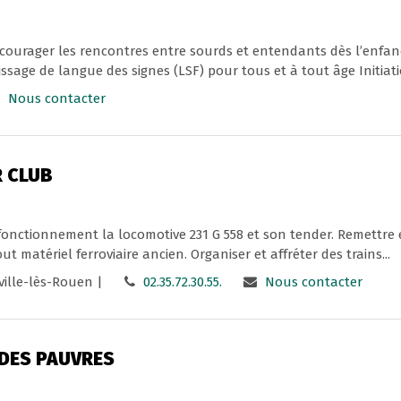
courager les rencontres entre sourds et entendants dès l’enfan
ssage de langue des signes (LSF) pour tous et à tout âge Initiatio
Nous contacter
R CLUB
 fonctionnement la locomotive 231 G 558 et son tender. Remettre e
 matériel ferroviaire ancien. Organiser et affréter des trains...
ville-lès-Rouen |
02.35.72.30.55.
Nous contacter
 DES PAUVRES