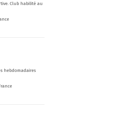
tive. Club habilité au
rance
ties hebdomadaires
France