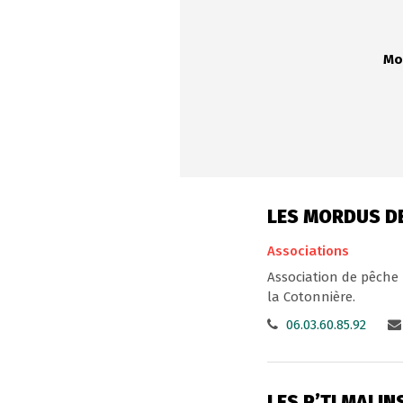
Mo
LES MORDUS DE
Associations
Association de pêche 
la Cotonnière.
06.03.60.85.92
LES P’TI MALI