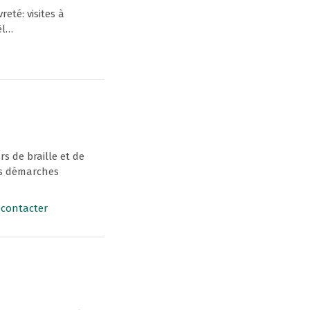
té: visites à
ël…
s de braille et de
es démarches
contacter