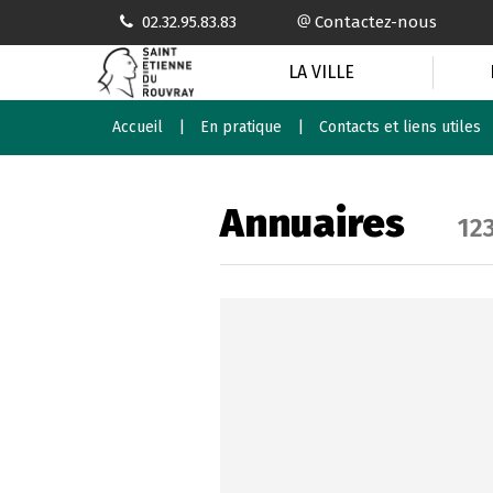
Gestion des traceurs
02.32.95.83.83
Contactez-nous
LA VILLE
Accueil
En pratique
Contacts et liens utiles
Annuaires
12