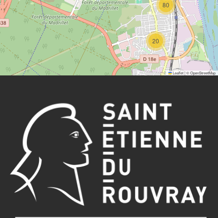
80
20
Leaflet
|
©
OpenStreetMap