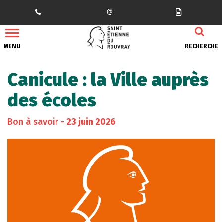
Gestion des traceurs
MENU
RECHERCHE
Canicule : la Ville auprès
des écoles
Bon à savoir
- 23 juin 2026