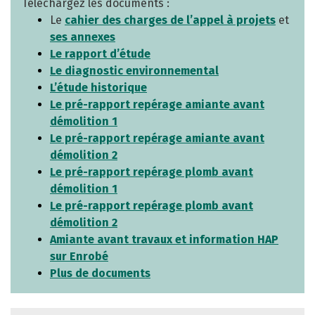
Téléchargez les documents :
Le
cahier des charges de l’appel à projets
et
ses annexes
Le rapport d’étude
Le diagnostic environnemental
L’étude historique
Le pré-rapport repérage amiante avant
démolition 1
Le pré-rapport repérage amiante avant
démolition 2
Le pré-rapport repérage plomb avant
démolition 1
Le pré-rapport repérage plomb avant
démolition 2
Amiante avant travaux et information HAP
sur Enrobé
Plus de documents