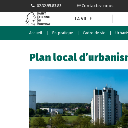
Gestion des traceurs
02.32.95.83.83
Contactez-nous
LA VILLE
Accueil
En pratique
Cadre de vie
Urban
Plan local d’urbani