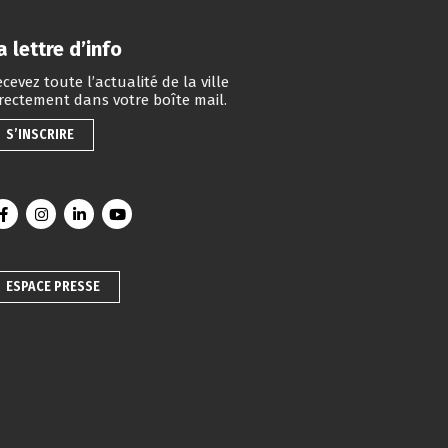
a lettre d’info
cevez toute l’actualité de la ville
irectement dans votre boîte mail.
S’INSCRIRE
Lien vers le compte Facebook
Lien vers le compte Instagram
Lien vers le compte Linkedin
Lien vers la chaîne Youtube
ESPACE PRESSE