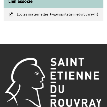
Lien associé
Ecoles maternelles
www.saintetiennedurouvray.fr