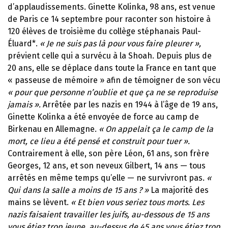
d’applaudissements. Ginette Kolinka, 98 ans, est venue
de Paris ce 14 septembre pour raconter son histoire à
120 élèves de troisième du collège stéphanais Paul-
Éluard*.
« Je ne suis pas là pour vous faire pleurer »,
prévient celle qui a survécu à la Shoah. Depuis plus de
20 ans, elle se déplace dans toute la France en tant que
« passeuse de mémoire » afin de témoigner de son vécu
« pour que personne n’oublie et que ça ne se reproduise
jamais ».
Arrêtée par les nazis en 1944 à l’âge de 19 ans,
Ginette Kolinka a été envoyée de force au camp de
Birkenau en Allemagne.
« On appelait ça le camp de la
mort, ce lieu a été pensé et construit pour tuer ».
Contrairement à elle, son père Léon, 61 ans, son frère
Georges, 12 ans, et son neveux Gilbert, 14 ans — tous
arrêtés en même temps qu’elle — ne survivront pas.
«
Qui dans la salle a moins de 15 ans ? »
La majorité des
mains se lèvent.
« Et bien vous seriez tous morts. Les
nazis faisaient travailler les juifs, au-dessous de 15 ans
vous étiez trop jeune, au-dessus de 45 ans vous étiez trop