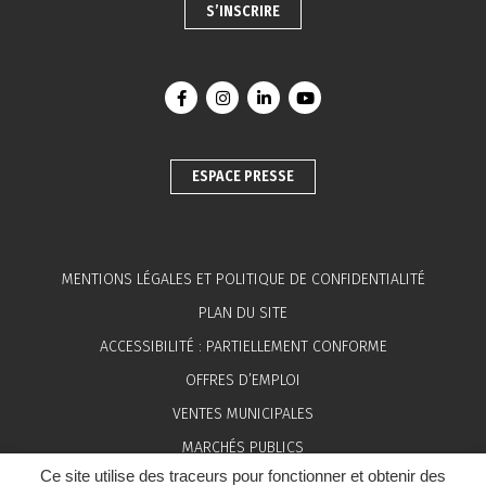
S’INSCRIRE
Lien vers le compte Facebook
Lien vers le compte Instagram
Lien vers le compte Linkedin
Lien vers la chaîne You
ESPACE PRESSE
MENTIONS LÉGALES ET POLITIQUE DE CONFIDENTIALITÉ
PLAN DU SITE
ACCESSIBILITÉ : PARTIELLEMENT CONFORME
OFFRES D’EMPLOI
VENTES MUNICIPALES
MARCHÉS PUBLICS
Ce site utilise des traceurs pour fonctionner et obtenir des
ESPACE PRESSE