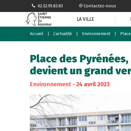
Gestion des traceurs
02.32.95.83.83
Contactez-nous
LA VILLE
Accueil
L’actualité
Environnement
Place
Place des Pyrénées, 
devient un grand ve
Environnement
- 24 avril 2023