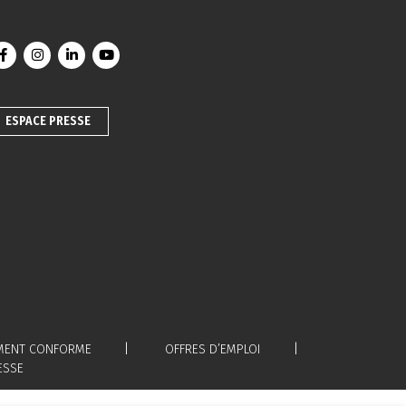
Lien vers le compte Facebook
Lien vers le compte Instagram
Lien vers le compte Linkedin
Lien vers la chaîne Youtube
ESPACE PRESSE
LEMENT CONFORME
OFFRES D’EMPLOI
ESSE