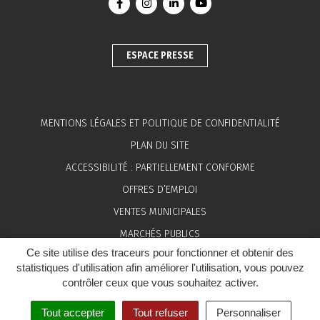
Lien vers le compte Facebook
Lien vers le compte Instagram
Lien vers le compte Linkedin
Lien vers la chaîne You
ESPACE PRESSE
MENTIONS LÉGALES ET POLITIQUE DE CONFIDENTIALITÉ
PLAN DU SITE
ACCESSIBILITÉ : PARTIELLEMENT CONFORME
OFFRES D’EMPLOI
VENTES MUNICIPALES
MARCHÉS PUBLICS
Ce site utilise des traceurs pour fonctionner et obtenir des
ESPACE PRESSE
statistiques d'utilisation afin améliorer l'utilisation, vous pouvez
contrôler ceux que vous souhaitez activer.
Tout accepter
Tout refuser
Personnaliser