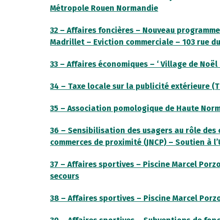
Métropole Rouen Normandie
32 – Affaires foncières – Nouveau programme
Madrillet – Eviction commerciale – 103 rue du
33 – Affaires économiques – ‘ Village de Noël
34 – Taxe locale sur la publicité extérieure (
35 – Association pomologique de Haute Nor
36 – Sensibilisation des usagers au rôle de
commerces de proximité (JNCP) – Soutien à l
37 – Affaires sportives – Piscine Marcel Porz
secours
38 – Affaires sportives – Piscine Marcel Porz