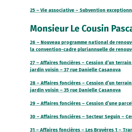
25 – Vie associative – Subvention exceptionn
Monsieur Le Cousin Pasc
26 – Nouveau programme national de renouve
la convention-cadre pluriannuelle de renou
27 – Affaires foncières – Cession d’un terra
jardin voisin – 37 rue Danielle Casanova
28 – Affaires foncières – Cession d’un terra
jardin voisin – 35 rue Danielle Casanova
29 – Affaires foncières – Cession d’une parce
30 – Affaires foncières – Secteur Seguin – C
31 – Affaires foncières – Les Bruyères 1 – Tr