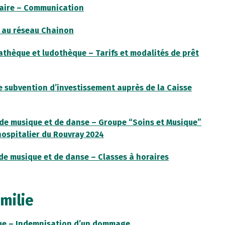
maire – Communication
n au réseau Chainon
athèque et ludothèque – Tarifs et modalités de prêt
 subvention d’investissement auprès de la Caisse
e musique et de danse – Groupe “Soins et Musique”
hospitalier du Rouvray 2024
e musique et de danse – Classes à horaires
milie
que – Indemnisation d’un dommage