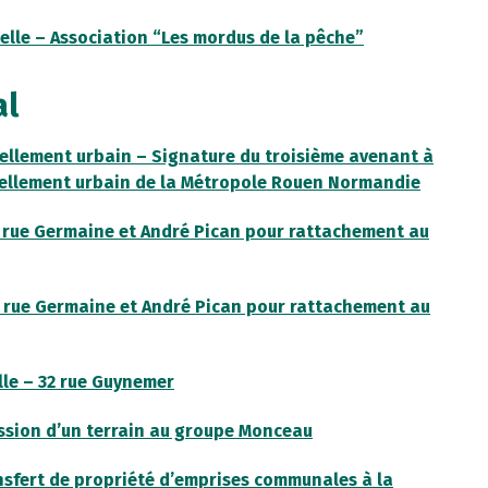
elle – Association “Les mordus de la pêche”
al
llement urbain – Signature du troisième avenant à
vellement urbain de la Métropole Rouen Normandie
in rue Germaine et André Pican pour rattachement au
in rue Germaine et André Pican pour rattachement au
lle – 32 rue Guynemer
ession d’un terrain au groupe Monceau
ansfert de propriété d’emprises communales à la