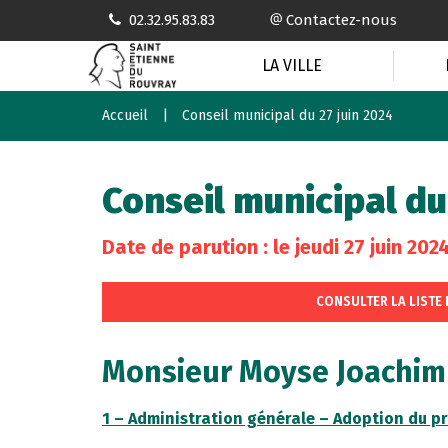
Gestion des traceurs
02.32.95.83.83
Contactez-nous
LA VILLE
Accueil
Conseil municipal du 27 juin 2024
Conseil municipal du
Date de parution : le jeudi 27 juin 202
CONSULTER LA LISTE
Monsieur Moyse Joachim
1 – Administration générale – Adoption du p