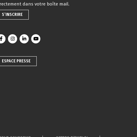
irectement dans votre boîte mail.
S’INSCRIRE
Lien vers le compte Facebook
Lien vers le compte Instagram
Lien vers le compte Linkedin
Lien vers la chaîne Youtube
ESPACE PRESSE