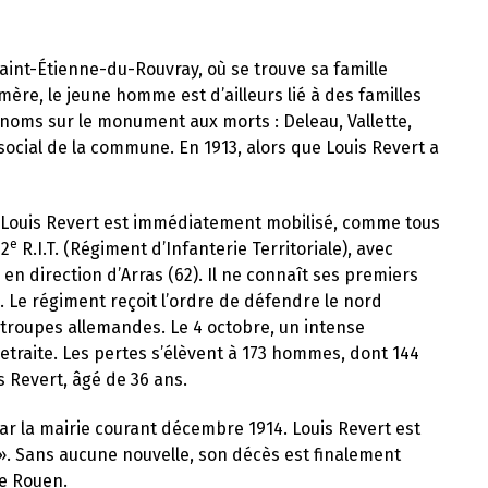
à Saint-Étienne-du-Rouvray, où se trouve sa famille
mère, le jeune homme est d’ailleurs lié à des familles
 noms sur le monument aux morts : Deleau, Vallette,
su social de la commune. En 1913, alors que Louis Revert a
e. Louis Revert est immédiatement mobilisé, comme tous
e
22
R.I.T. (Régiment d’Infanterie Territoriale), avec
 en direction d’Arras (62). Il ne connaît ses premiers
 Le régiment reçoit l’ordre de défendre le nord
s troupes allemandes. Le 4 octobre, un intense
 retraite. Les pertes s’élèvent à 173 hommes, dont 144
s Revert, âgé de 36 ans.
ar la mairie courant décembre 1914. Louis Revert est
. Sans aucune nouvelle, son décès est finalement
de Rouen.