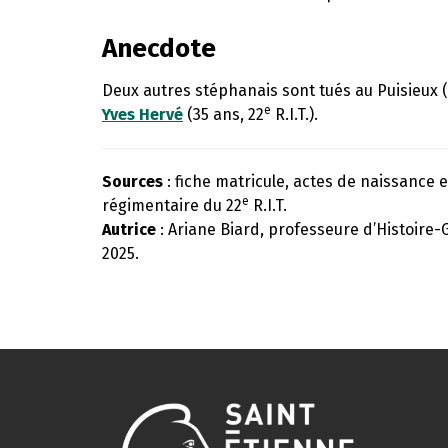
Anecdote
Deux autres stéphanais sont tués au Puisieux (6
e
Yves Hervé
(35 ans, 22
R.I.T.).
Sources
: fiche matricule, actes de naissance e
e
régimentaire du 22
R.I.T.
Autrice
: Ariane Biard, professeure d’Histoire-
2025.