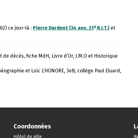
e
2) ce jour-là :
Pierre Durdent (34 ans, 21
R.I.T.)
et
t de décès, fiche MdH, Livre d’Or, J.M.O et Historique
Géographie et Loïc L’HONORE, 3eB, collège Paul Eluard,
Coordonnées
L
Hôtel de ville
Re