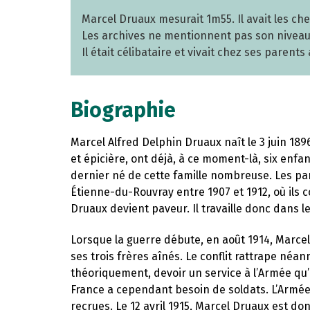
Marcel Druaux mesurait 1m55. Il avait les ch
Les archives ne mentionnent pas son niveau 
Il était célibataire et vivait chez ses paren
Biographie
Marcel Alfred Delphin Druaux naît le 3 juin 189
et épicière, ont déjà, à ce moment-là, six enfa
dernier né de cette famille nombreuse. Les par
Étienne-du-Rouvray entre 1907 et 1912, où ils con
Druaux devient paveur. Il travaille donc dans 
Lorsque la guerre débute, en août 1914, Marcel D
ses trois frères aînés. Le conflit rattrape néan
théoriquement, devoir un service à l’Armée qu’à 
France a cependant besoin de soldats. L’Armée
recrues. Le 12 avril 1915, Marcel Druaux est do