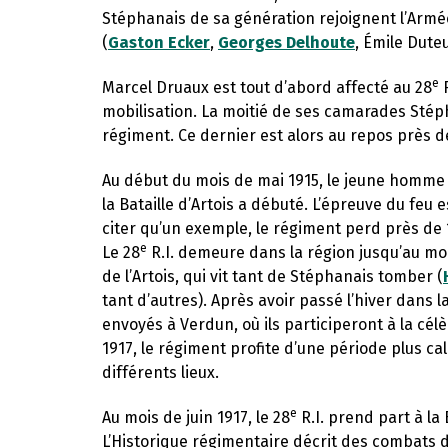
Stéphanais de sa génération rejoignent l’Armée
(
Gaston Ecker
,
Georges Delhoute
, Émile Dute
e
Marcel Druaux est tout d’abord affecté au 28
R
mobilisation. La moitié de ses camarades Stépha
régiment. Ce dernier est alors au repos près de
Au début du mois de mai 1915, le jeune homme
la Bataille d’Artois a débuté. L’épreuve du fe
citer qu’un exemple, le régiment perd près de 
e
Le 28
R.I. demeure dans la région jusqu’au moi
de l’Artois, qui vit tant de Stéphanais tomber (
tant d’autres). Après avoir passé l’hiver dan
envoyés à Verdun, où ils participeront à la cél
1917, le régiment profite d’une période plus ca
différents lieux.
e
Au mois de juin 1917, le 28
R.I. prend part à la
L’Historique régimentaire décrit des combats 