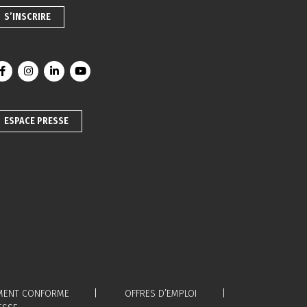
S’INSCRIRE
Lien vers le compte Facebook
Lien vers le compte Instagram
Lien vers le compte Linkedin
Lien vers la chaîne Youtube
ESPACE PRESSE
LEMENT CONFORME
OFFRES D’EMPLOI