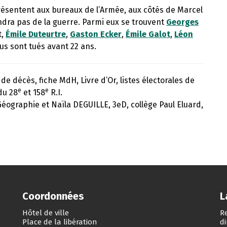
 présentent aux bureaux de l’Armée, aux côtés de Marcel
dra pas de la guerre. Parmi eux se trouvent
Georges
t,
Émile Duteurtre
,
Gaston Ecker
,
Émile Galot
,
Léon
ous sont tués avant 22 ans.
de décès, fiche MdH, Livre d’Or, listes électorales de
e
e
du 28
et 158
R.I.
Géographie et Naïla DEGUILLE, 3eD, collège Paul Eluard,
Coordonnées
L
Hôtel de ville
Re
Place de la libération
d