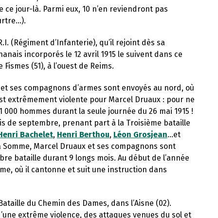
 ce jour-là. Parmi eux, 10 n’en reviendront pas
urtre…).
.I. (Régiment d’Infanterie), qu’il rejoint dès sa
nais incorporés le 12 avril 1915 le suivent dans ce
 Fismes (51), à l’ouest de Reims.
 et ses compagnons d’armes sont envoyés au nord, où
u est extrêmement violente pour Marcel Druaux : pour ne
1 000 hommes durant la seule journée du 26 mai 1915 !
s de septembre, prenant part à la Troisième bataille
Henri Bachelet
,
Henri Berthou
,
Léon Grosjean
…et
s la Somme, Marcel Druaux et ses compagnons sont
èbre bataille durant 9 longs mois. Au début de l’année
lme, où il cantonne et suit une instruction dans
 Bataille du Chemin des Dames, dans l’Aisne (02).
d’une extrême violence, des attaques venues du sol et