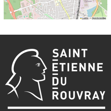
|
©
Leaflet
OpenStreetMap