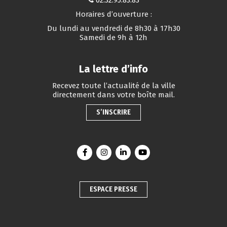
02.32.95.83.83
Horaires d’ouverture :
Du lundi au vendredi de 8h30 à 17h30
Samedi de 9h à 12h
La lettre d’info
Recevez toute l’actualité de la ville
directement dans votre boîte mail.
S’INSCRIRE
Lien vers le compte Facebook
Lien vers le compte Instagram
Lien vers le compte Linkedin
Lien vers la chaîne You
ESPACE PRESSE