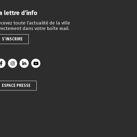
a lettre d’info
cevez toute l’actualité de la ville
irectement dans votre boîte mail.
S’INSCRIRE
Lien vers le compte Facebook
Lien vers le compte Instagram
Lien vers le compte Linkedin
Lien vers la chaîne Youtube
ESPACE PRESSE