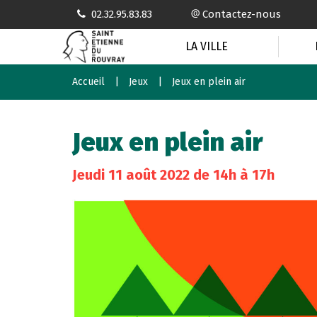
Gestion des traceurs
02.32.95.83.83
Contactez-nous
LA VILLE
Accueil
Jeux
Jeux en plein air
Jeux en plein air
Jeudi
11
août
2022
de 14h à 17h