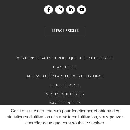
Lien vers le compte Facebook
Lien vers le compte Instagram
Lien vers le compte Linkedin
Lien vers la chaîne You
ESPACE PRESSE
MENTIONS LÉGALES ET POLITIQUE DE CONFIDENTIALITÉ
PLAN DU SITE
ACCESSIBILITÉ : PARTIELLEMENT CONFORME
OFFRES D’EMPLOI
VENTES MUNICIPALES
MARCHÉS PUBLICS
Ce site utilise des traceurs pour fonctionner et obtenir des
ESPACE PRESSE
statistiques d'utilisation afin améliorer l'utilisation, vous pouvez
contrôler ceux que vous souhaitez activer.