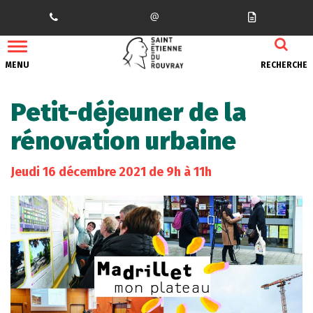
Gestion des traceurs
MENU
RECHERCHE
Petit-déjeuner de la
rénovation urbaine
Jeudi
16
décembre
2021
de 9h à 11h