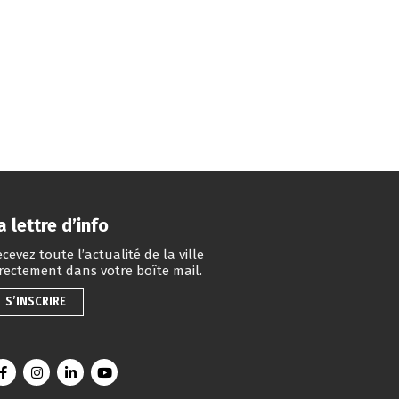
a lettre d’info
cevez toute l’actualité de la ville
irectement dans votre boîte mail.
S’INSCRIRE
Lien vers le compte Facebook
Lien vers le compte Instagram
Lien vers le compte Linkedin
Lien vers la chaîne Youtube