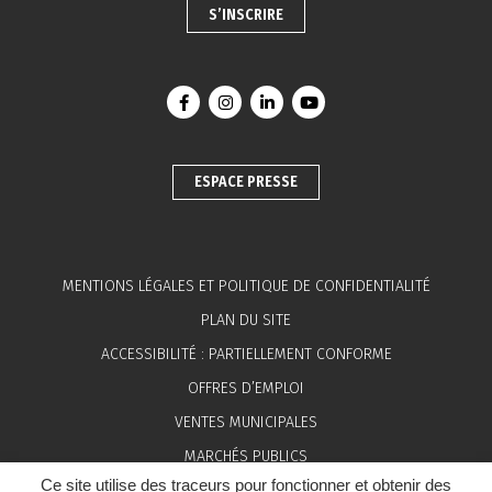
S’INSCRIRE
Lien vers le compte Facebook
Lien vers le compte Instagram
Lien vers le compte Linkedin
Lien vers la chaîne You
ESPACE PRESSE
MENTIONS LÉGALES ET POLITIQUE DE CONFIDENTIALITÉ
PLAN DU SITE
ACCESSIBILITÉ : PARTIELLEMENT CONFORME
OFFRES D’EMPLOI
VENTES MUNICIPALES
MARCHÉS PUBLICS
Ce site utilise des traceurs pour fonctionner et obtenir des
ESPACE PRESSE