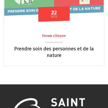
22
Le
EMBRE
NOV
Forum citoyen
Prendre soin des personnes et de la
nature