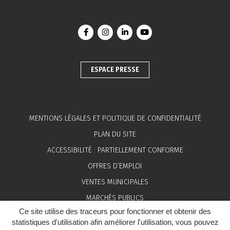
Lien vers le compte Facebook
Lien vers le compte Instagram
Lien vers le compte Linkedin
Lien vers la chaîne You
ESPACE PRESSE
MENTIONS LÉGALES ET POLITIQUE DE CONFIDENTIALITÉ
PLAN DU SITE
ACCESSIBILITÉ : PARTIELLEMENT CONFORME
OFFRES D’EMPLOI
VENTES MUNICIPALES
MARCHÉS PUBLICS
Ce site utilise des traceurs pour fonctionner et obtenir des
ESPACE PRESSE
statistiques d'utilisation afin améliorer l'utilisation, vous pouvez