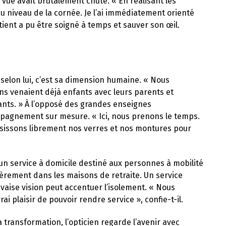
 vue avait brutalement chuté. « En réalisant les
au niveau de la cornée. Je l’ai immédiatement orienté
tient a pu être soigné à temps et sauver son œil.
, selon lui, c’est sa dimension humaine. « Nous
ins venaient déjà enfants avec leurs parents et
ants. » À l’opposé des grandes enseignes
mpagnement sur mesure. « Ici, nous prenons le temps.
sissons librement nos verres et nos montures pour
un service à domicile destiné aux personnes à mobilité
ulièrement dans les maisons de retraite. Un service
aise vision peut accentuer l’isolement. « Nous
ai plaisir de pouvoir rendre service », confie-t-il.
a transformation, l’opticien regarde l’avenir avec