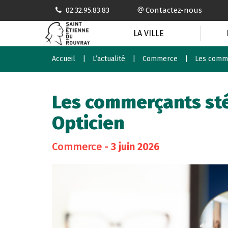
Gestion des traceurs
02.32.95.83.83
Contactez-nous
LA VILLE
Accueil
L’actualité
Commerce
Les comme
Les commerçants sté
Opticien
Commerce
- 3 juin 2026