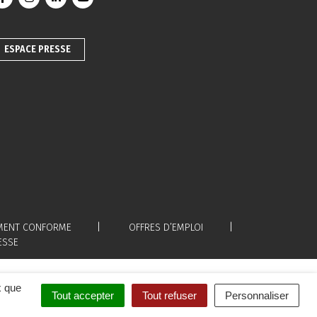
Lien vers le compte Facebook
Lien vers le compte Instagram
Lien vers le compte Linkedin
Lien vers la chaîne Youtube
ESPACE PRESSE
LEMENT CONFORME
OFFRES D’EMPLOI
ESSE
x que
Tout accepter
Tout refuser
Personnaliser