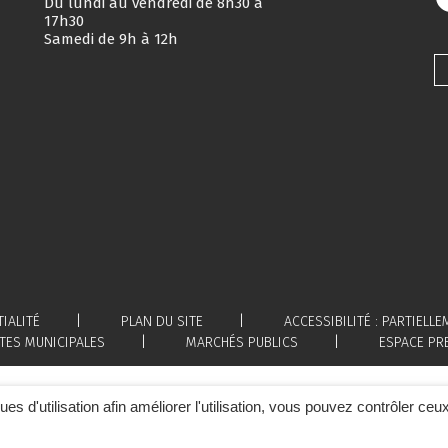
Du lundi au vendredi de 8h30 à
17h30
Samedi de 9h à 12h
IALITÉ
PLAN DU SITE
ACCESSIBILITÉ : PARTIEL
TES MUNICIPALES
MARCHÉS PUBLICS
ESPACE PR
ques d'utilisation afin améliorer l'utilisation, vous pouvez contrôler ceu