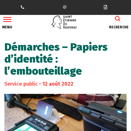
Gestion des traceurs
MENU
RECHERCHE
Démarches – Papiers
d’identité :
l’embouteillage
Service public
- 12 août 2022