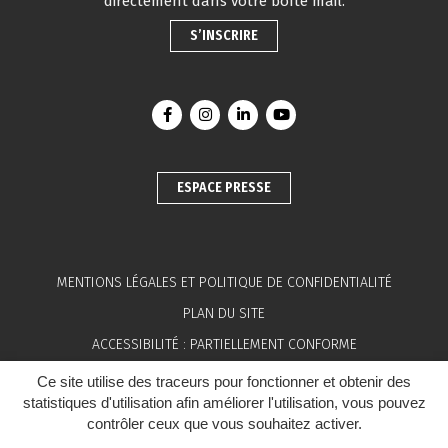
directement dans votre boîte mail.
S’INSCRIRE
Lien vers le compte Facebook
Lien vers le compte Instagram
Lien vers le compte Linkedin
Lien vers la chaîne You
ESPACE PRESSE
MENTIONS LÉGALES ET POLITIQUE DE CONFIDENTIALITÉ
PLAN DU SITE
ACCESSIBILITÉ : PARTIELLEMENT CONFORME
OFFRES D’EMPLOI
Ce site utilise des traceurs pour fonctionner et obtenir des
statistiques d'utilisation afin améliorer l'utilisation, vous pouvez
VENTES MUNICIPALES
contrôler ceux que vous souhaitez activer.
MARCHÉS PUBLICS