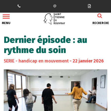
Gestion des traceurs
MENU
RECHERCHE
Dernier épisode : au
rythme du soin
SERIE - handicap en mouvement
- 22 janvier 2026