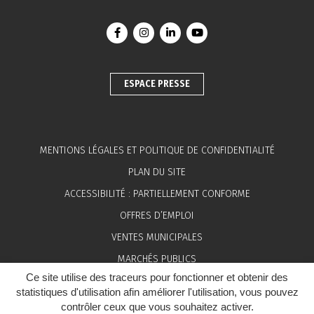
Lien vers le compte Facebook
Lien vers le compte Instagram
Lien vers le compte Linkedin
Lien vers la chaîne You
ESPACE PRESSE
MENTIONS LÉGALES ET POLITIQUE DE CONFIDENTIALITÉ
PLAN DU SITE
ACCESSIBILITÉ : PARTIELLEMENT CONFORME
OFFRES D’EMPLOI
VENTES MUNICIPALES
MARCHÉS PUBLICS
Ce site utilise des traceurs pour fonctionner et obtenir des
ESPACE PRESSE
statistiques d'utilisation afin améliorer l'utilisation, vous pouvez
contrôler ceux que vous souhaitez activer.