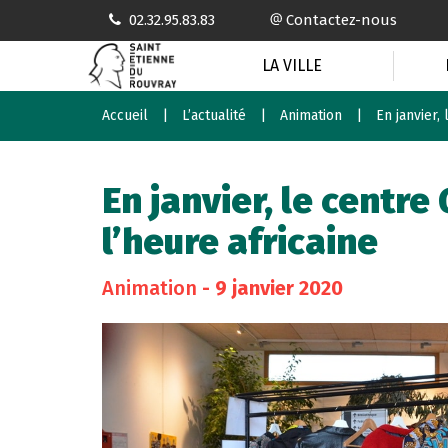
Gestion des traceurs
02.32.95.83.83
Contactez-nous
LA VILLE
Accueil
L’actualité
Animation
En janvier,
En janvier, le centr
l’heure africaine
Animation
- 9 janvier 2020