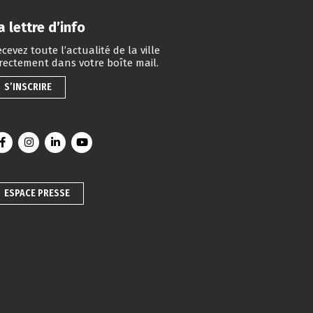
a lettre d’info
cevez toute l’actualité de la ville
irectement dans votre boîte mail.
S’INSCRIRE
Lien vers le compte Facebook
Lien vers le compte Instagram
Lien vers le compte Linkedin
Lien vers la chaîne Youtube
ESPACE PRESSE