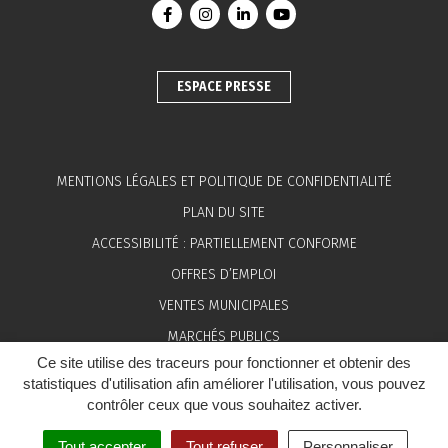
Lien vers le compte Facebook
Lien vers le compte Instagram
Lien vers le compte Linkedin
Lien vers la chaîne You
ESPACE PRESSE
MENTIONS LÉGALES ET POLITIQUE DE CONFIDENTIALITÉ
PLAN DU SITE
ACCESSIBILITÉ : PARTIELLEMENT CONFORME
OFFRES D’EMPLOI
VENTES MUNICIPALES
MARCHÉS PUBLICS
Ce site utilise des traceurs pour fonctionner et obtenir des
ESPACE PRESSE
statistiques d'utilisation afin améliorer l'utilisation, vous pouvez
contrôler ceux que vous souhaitez activer.
Tout accepter
Tout refuser
Personnaliser