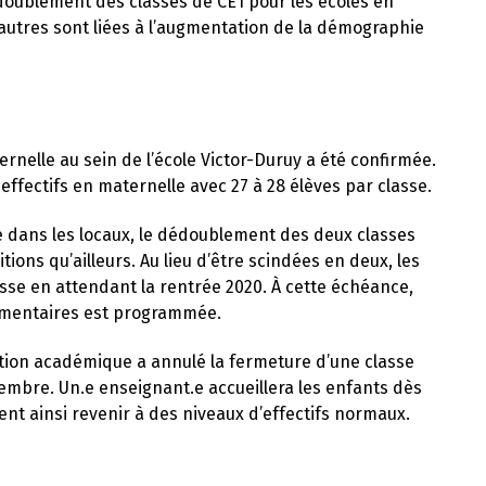
doublement des classes de CE1 pour les écoles en
 autres sont liées à l’augmentation de la démographie
rnelle au sein de l’école Victor-Duruy a été confirmée.
fectifs en maternelle avec 27 à 28 élèves par classe.
ce dans les locaux, le dédoublement des deux classes
ions qu’ailleurs. Au lieu d’être scindées en deux, les
sse en attendant la rentrée 2020. À cette échéance,
lémentaires est programmée.
tion académique a annulé la fermeture d’une classe
embre. Un.e enseignant.e accueillera les enfants dès
ent ainsi revenir à des niveaux d’effectifs normaux.