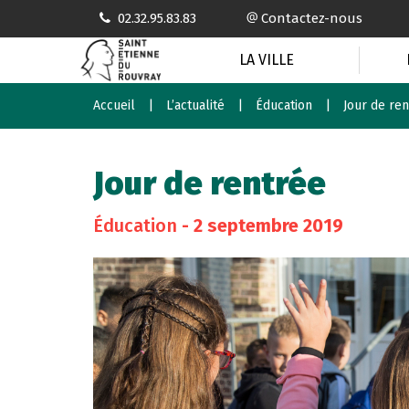
Gestion des traceurs
02.32.95.83.83
Contactez-nous
LA VILLE
Accueil
L’actualité
Éducation
Jour de re
Jour de rentrée
Éducation
- 2 septembre 2019