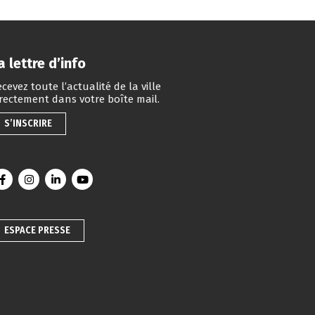
a lettre d’info
cevez toute l’actualité de la ville
irectement dans votre boîte mail.
S’INSCRIRE
Lien vers le compte Facebook
Lien vers le compte Instagram
Lien vers le compte Linkedin
Lien vers la chaîne Youtube
ESPACE PRESSE