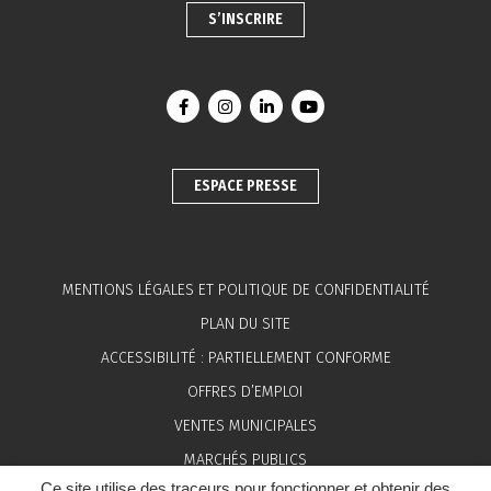
S’INSCRIRE
Lien vers le compte Facebook
Lien vers le compte Instagram
Lien vers le compte Linkedin
Lien vers la chaîne You
ESPACE PRESSE
MENTIONS LÉGALES ET POLITIQUE DE CONFIDENTIALITÉ
PLAN DU SITE
ACCESSIBILITÉ : PARTIELLEMENT CONFORME
OFFRES D’EMPLOI
VENTES MUNICIPALES
MARCHÉS PUBLICS
Ce site utilise des traceurs pour fonctionner et obtenir des