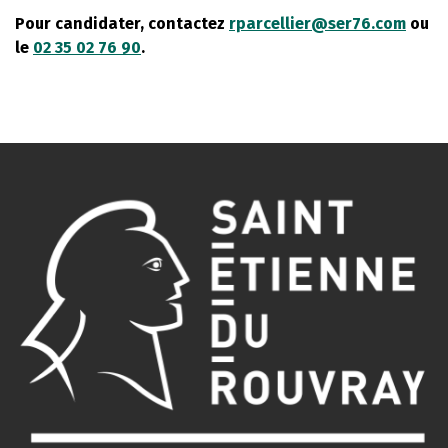
Pour candidater, contactez
rparcellier@ser76.com
ou
le
02 35 02 76 90
.