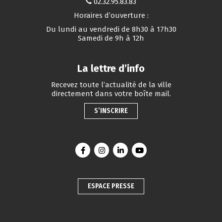
02.32.95.83.83
Horaires d’ouverture :
Du lundi au vendredi de 8h30 à 17h30
Samedi de 9h à 12h
La lettre d’info
Recevez toute l’actualité de la ville
directement dans votre boîte mail.
S’INSCRIRE
Lien vers le compte Facebook
Lien vers le compte Instagram
Lien vers le compte Linkedin
Lien vers la chaîne You
ESPACE PRESSE