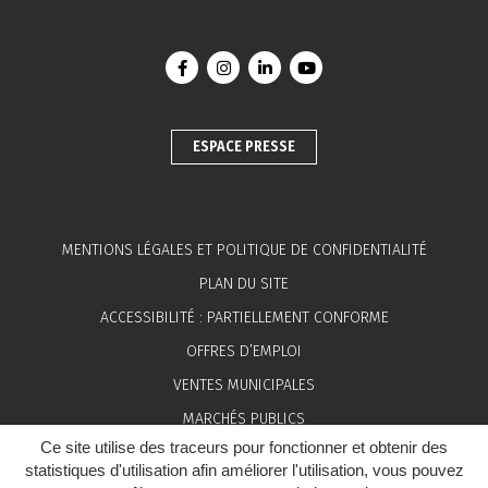
Lien vers le compte Facebook
Lien vers le compte Instagram
Lien vers le compte Linkedin
Lien vers la chaîne You
ESPACE PRESSE
MENTIONS LÉGALES ET POLITIQUE DE CONFIDENTIALITÉ
PLAN DU SITE
ACCESSIBILITÉ : PARTIELLEMENT CONFORME
OFFRES D’EMPLOI
VENTES MUNICIPALES
MARCHÉS PUBLICS
Ce site utilise des traceurs pour fonctionner et obtenir des
ESPACE PRESSE
statistiques d'utilisation afin améliorer l'utilisation, vous pouvez