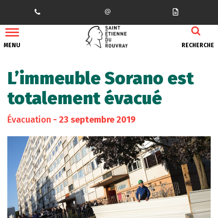
Gestion des traceurs
MENU
RECHERCHE
L’immeuble Sorano est
totalement évacué
Évacuation
- 23 septembre 2019