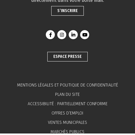
directement dans votre boîte mail.
S’INSCRIRE
Lien vers le compte Facebook
Lien vers le compte Instagram
Lien vers le compte Linkedin
Lien vers la chaîne You
ESPACE PRESSE
MENTIONS LÉGALES ET POLITIQUE DE CONFIDENTIALITÉ
PLAN DU SITE
ACCESSIBILITÉ : PARTIELLEMENT CONFORME
OFFRES D’EMPLOI
VENTES MUNICIPALES
MARCHÉS PUBLICS