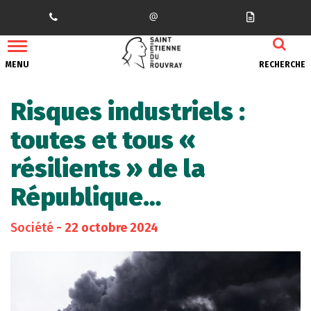
Gestion des traceurs
MENU
RECHERCHE
Risques industriels :
toutes et tous «
résilients » de la
République…
Société
- 22 octobre 2024