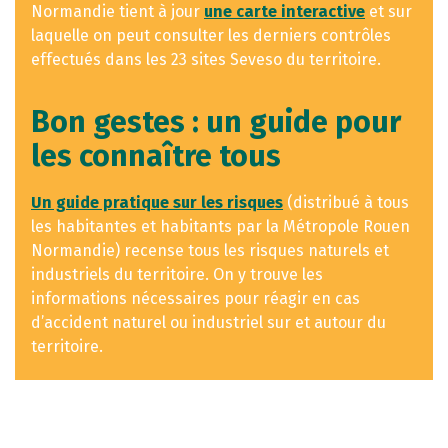
Normandie tient à jour
une carte interactive
et sur
laquelle on peut consulter les derniers contrôles
effectués dans les 23 sites Seveso du territoire.
Bon gestes : un guide pour
les connaître tous
Un guide pratique sur les risques
(distribué à tous
les habitantes et habitants par la Métropole Rouen
Normandie) recense tous les risques naturels et
industriels du territoire. On y trouve les
informations nécessaires pour réagir en cas
d’accident naturel ou industriel sur et autour du
territoire.