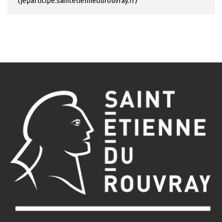
jeparticipe.saintetiennedurouvray.fr