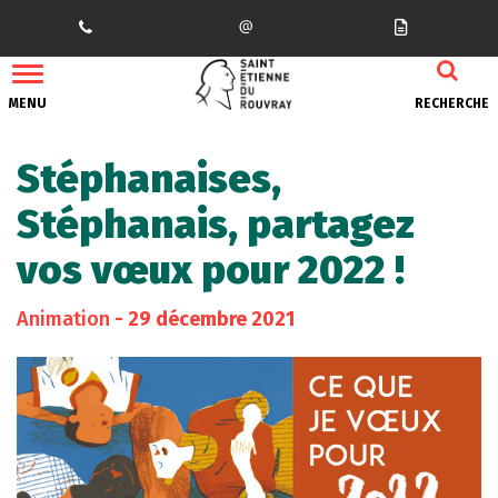
Gestion des traceurs
MENU
RECHERCHE
Stéphanaises,
Stéphanais, partagez
vos vœux pour 2022 !
Animation
- 29 décembre 2021