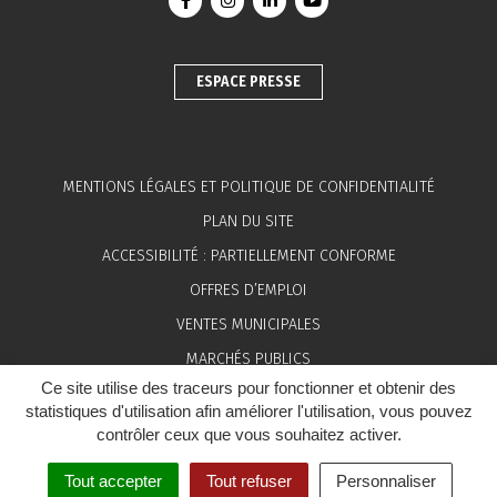
Lien vers le compte Facebook
Lien vers le compte Instagram
Lien vers le compte Linkedin
Lien vers la chaîne You
ESPACE PRESSE
MENTIONS LÉGALES ET POLITIQUE DE CONFIDENTIALITÉ
PLAN DU SITE
ACCESSIBILITÉ : PARTIELLEMENT CONFORME
OFFRES D’EMPLOI
VENTES MUNICIPALES
MARCHÉS PUBLICS
Ce site utilise des traceurs pour fonctionner et obtenir des
ESPACE PRESSE
statistiques d'utilisation afin améliorer l'utilisation, vous pouvez
contrôler ceux que vous souhaitez activer.
Tout accepter
Tout refuser
Personnaliser