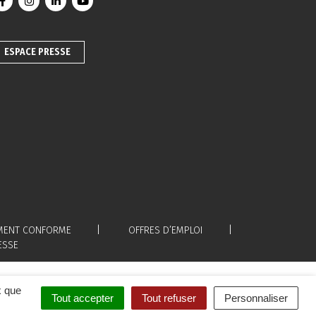
Lien vers le compte Facebook
Lien vers le compte Instagram
Lien vers le compte Linkedin
Lien vers la chaîne Youtube
ESPACE PRESSE
LEMENT CONFORME
OFFRES D’EMPLOI
ESSE
x que
Tout accepter
Tout refuser
Personnaliser