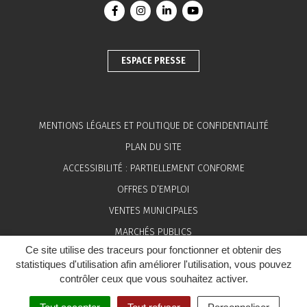
Lien vers le compte Facebook
Lien vers le compte Instagram
Lien vers le compte Linkedin
Lien vers la chaîne You
ESPACE PRESSE
MENTIONS LÉGALES ET POLITIQUE DE CONFIDENTIALITÉ
PLAN DU SITE
ACCESSIBILITÉ : PARTIELLEMENT CONFORME
OFFRES D’EMPLOI
VENTES MUNICIPALES
MARCHÉS PUBLICS
Ce site utilise des traceurs pour fonctionner et obtenir des
ESPACE PRESSE
statistiques d'utilisation afin améliorer l'utilisation, vous pouvez
contrôler ceux que vous souhaitez activer.