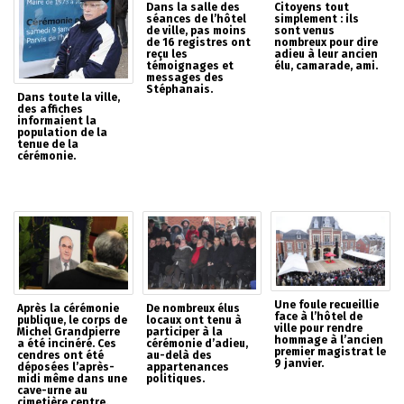
Dans la salle des
Citoyens tout
séances de l’hôtel
simplement : ils
de ville, pas moins
sont venus
de 16 registres ont
nombreux pour dire
reçu les
adieu à leur ancien
témoignages et
élu, camarade, ami.
messages des
Stéphanais.
Dans toute la ville,
des affiches
informaient la
population de la
tenue de la
cérémonie.
Une foule recueillie
Après la cérémonie
De nombreux élus
face à l’hôtel de
publique, le corps de
locaux ont tenu à
ville pour rendre
Michel Grandpierre
participer à la
hommage à l’ancien
a été incinéré. Ces
cérémonie d’adieu,
premier magistrat le
cendres ont été
au-delà des
9 janvier.
déposées l’après-
appartenances
midi même dans une
politiques.
cave-urne au
cimetière centre.