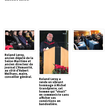
Roland Leroy,
ancien député de la
Seine-Maritime et
ancien directeur de
journal L’Humanité,
au côté d’Hubert
Wulfranc, maire,
conseiller général.
Roland Leroy a
rendu un vibrant
hommage à Michel
Grandpierre, cet
homme qui “vivait”
en communiste sans
afficher ses
convictions en
bandoulière.