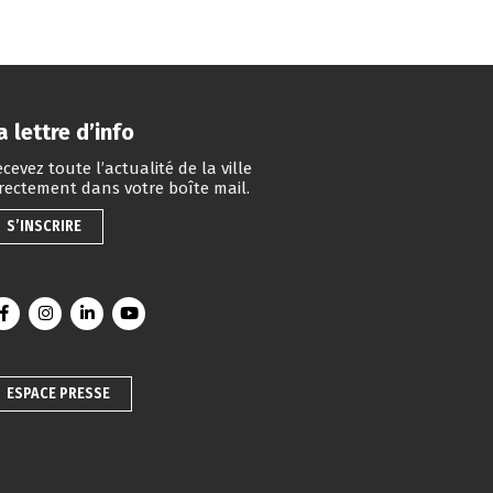
a lettre d’info
cevez toute l’actualité de la ville
irectement dans votre boîte mail.
S’INSCRIRE
Lien vers le compte Facebook
Lien vers le compte Instagram
Lien vers le compte Linkedin
Lien vers la chaîne Youtube
ESPACE PRESSE