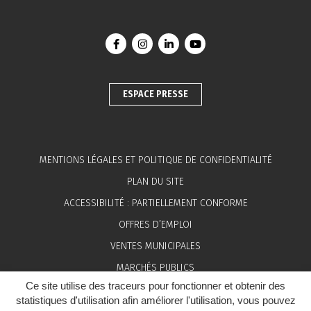
Lien vers le compte Facebook
Lien vers le compte Instagram
Lien vers le compte Linkedin
Lien vers la chaîne You
ESPACE PRESSE
MENTIONS LÉGALES ET POLITIQUE DE CONFIDENTIALITÉ
PLAN DU SITE
ACCESSIBILITÉ : PARTIELLEMENT CONFORME
OFFRES D’EMPLOI
VENTES MUNICIPALES
MARCHÉS PUBLICS
Ce site utilise des traceurs pour fonctionner et obtenir des
ESPACE PRESSE
statistiques d'utilisation afin améliorer l'utilisation, vous pouvez