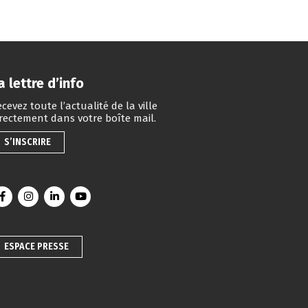
a lettre d’info
cevez toute l’actualité de la ville
irectement dans votre boîte mail.
S’INSCRIRE
Lien vers le compte Facebook
Lien vers le compte Instagram
Lien vers le compte Linkedin
Lien vers la chaîne Youtube
ESPACE PRESSE