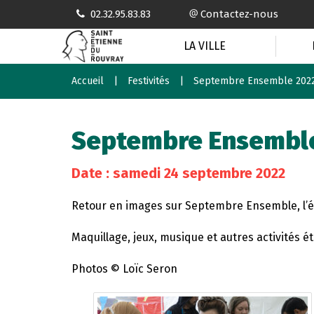
Gestion des traceurs
02.32.95.83.83
Contactez-nous
LA VILLE
Accueil
Festivités
Septembre Ensemble 202
Septembre Ensembl
Date : samedi 24 septembre 2022
Retour en images sur Septembre Ensemble, l’é
Maquillage, jeux, musique et autres activités éta
Photos © Loïc Seron