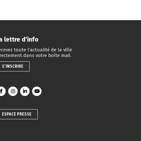
a lettre d’info
cevez toute l’actualité de la ville
irectement dans votre boîte mail.
S’INSCRIRE
Lien vers le compte Facebook
Lien vers le compte Instagram
Lien vers le compte Linkedin
Lien vers la chaîne Youtube
ESPACE PRESSE