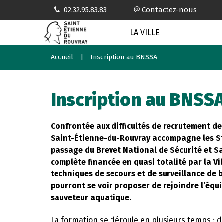
Gestion des traceurs
02.32.95.83.83
Contactez-nous
LA VILLE
Accueil
Inscription au BNSSA
Inscription au BNSS
Confrontée aux difficultés de recrutement de 
Saint-Étienne-du-Rouvray accompagne les St
passage du Brevet National de Sécurité et Sa
complète financée en quasi totalité par la V
techniques de secours et de surveillance de b
pourront se voir proposer de rejoindre l’équ
sauveteur aquatique.
La formation se déroule en plusieurs temps : 