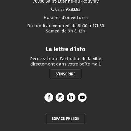
76806 Saint-Étienne-du-Rouvray
02.32.95.83.83
Horaires d’ouverture :
Du lundi au vendredi de 8h30 à 17h30
Samedi de 9h à 12h
La lettre d’info
Recevez toute l’actualité de la ville
directement dans votre boîte mail.
S’INSCRIRE
Lien vers le compte Facebook
Lien vers le compte Instagram
Lien vers le compte Linkedin
Lien vers la chaîne You
ESPACE PRESSE