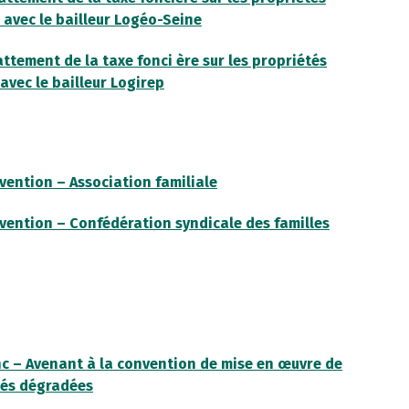
 avec le bailleur Logéo-Seine
battement de la taxe fonci ère sur les propriétés
avec le bailleur Logirep
vention – Association familiale
vention – Confédération syndicale des familles
c – Avenant à la convention de mise en œuvre de
tés dégradées