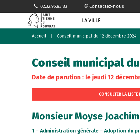
Gestion des traceurs
02.32.95.83.83
Contactez-nous
LA VILLE
Accueil
Conseil municipal du 12 décembre 2024
Conseil municipal d
Date de parution : le jeudi 12 décemb
CONSULTER LA LISTE
Monsieur Moyse Joachim
1 – Administration générale – Adoption du pr