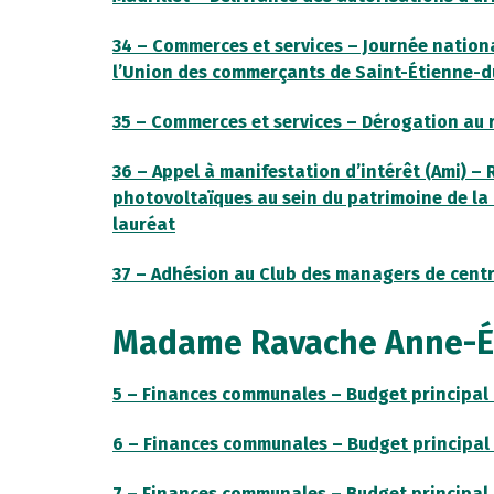
34 – Commerces et services – Journée nation
l’Union des commerçants de Saint-Étienne-
35 – Commerces et services – Dérogation au 
36 – Appel à manifestation d’intérêt (Ami) – 
photovoltaïques au sein du patrimoine de l
lauréat
37 – Adhésion au Club des managers de centr
Madame Ravache Anne-É
5 – Finances communales – Budget principal d
6 – Finances communales – Budget principal d
7 – Finances communales – Budget principal d