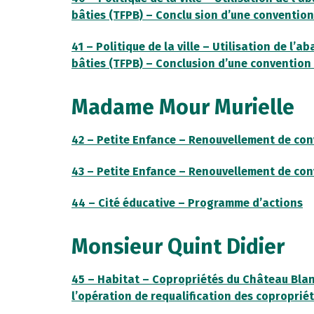
bâties (TFPB) – Conclu sion d’une convention
41 – Politique de la ville – Utilisation de l’a
bâties (TFPB) – Conclusion d’une convention 
Madame Mour Murielle
42 – Petite Enfance – Renouvellement de con
43 – Petite Enfance – Renouvellement de con
44 – Cité éducative – Programme d’actions
Monsieur Quint Didier
45 – Habitat – Copropriétés du Château Blan
l’opération de requalification des coproprié