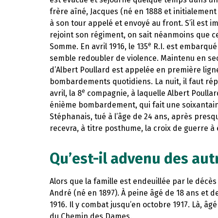
frère aîné, Jacques (né en 1888 et initialeme
à son tour appelé et envoyé au front. S’il est i
rejoint son régiment, on sait néanmoins que c
e
Somme. En avril 1916, le 135
R.I. est embarqué 
semble redoubler de violence. Maintenu en s
d’Albert Poullard est appelée en première ligne 
bombardements quotidiens. La nuit, il faut répa
e
avril, la 8
compagnie, à laquelle Albert Poullar
énième bombardement, qui fait une soixantaine
Stéphanais, tué à l’âge de 24 ans, après pres
recevra, à titre posthume, la croix de guerre à 
Qu’est-il advenu des autr
Alors que la famille est endeuillée par le décès 
André (né en 1897). À peine âgé de 18 ans et de
1916. Il y combat jusqu’en octobre 1917. Là, âgé
du Chemin des Dames.