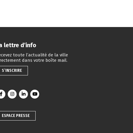
a lettre d’info
cevez toute l’actualité de la ville
irectement dans votre boîte mail.
S’INSCRIRE
Lien vers le compte Facebook
Lien vers le compte Instagram
Lien vers le compte Linkedin
Lien vers la chaîne Youtube
ESPACE PRESSE