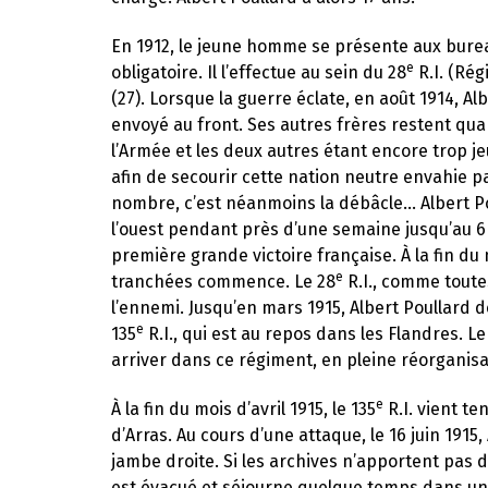
En 1912, le jeune homme se présente aux bureau
e
obligatoire. Il l’effectue au sein du 28
R.I. (Rég
(27). Lorsque la guerre éclate, en août 1914, A
envoyé au front. Ses autres frères restent quan
l’Armée et les deux autres étant encore trop jeu
afin de secourir cette nation neutre envahie p
nombre, c’est néanmoins la débâcle… Albert P
l’ouest pendant près d’une semaine jusqu’au 6 
première grande victoire française. À la fin du 
e
tranchées commence. Le 28
R.I., comme toutes
l’ennemi. Jusqu’en mars 1915, Albert Poullard 
e
135
R.I., qui est au repos dans les Flandres. 
arriver dans ce régiment, en pleine réorganisat
e
À la fin du mois d’avril 1915, le 135
R.I. vient te
d’Arras. Au cours d’une attaque, le 16 juin 1915,
jambe droite. Si les archives n’apportent pas 
est évacué et séjourne quelque temps dans un 