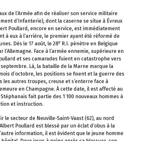
x de l’Armée afin de réaliser son service militaire
iment d’Infanterie), dont la caserne se situe à Évreux
lbert Poullard, encore en service, est immédiatement
t à eux à l’arrière, le premier ayant été réformé de
e
nes. Dès le 17 août, le 28
R.I. pénètre en Belgique
ar l’Allemagne. Face à l’armée ennemie, supérieure en
oullard et ses camarades fuient en catastrophe vers
septembre. Là, la bataille de la Marne marque la
mois d’octobre, les positions se fixent et la guerre des
 les autres troupes, creuse et s’enterre face à
demeure en Champagne. À cette date, il est affecté au
Le Stéphanais fait partie des 1 100 nouveaux hommes à
ion et instruction.
nir le secteur de Neuville-Saint-Vaast (62), au nord
 Albert Poullard est blessé par un éclat d’obus à la
d’autre information, il est évident que le jeune homme
hôpital. Deux jours à peine après sa blessure, son