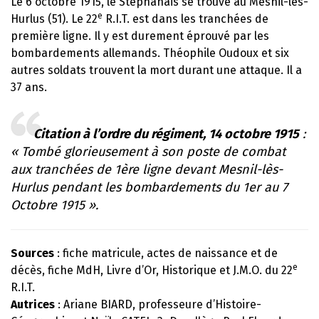
Le 6 octobre 1915, le Stéphanais se trouve au Mesnil-lès-
e
Hurlus (51). Le 22
R.I.T. est dans les tranchées de
première ligne. Il y est durement éprouvé par les
bombardements allemands. Théophile Oudoux et six
autres soldats trouvent la mort durant une attaque. Il a
37 ans.
Citation à l’ordre du régiment, 14 octobre 1915
:
« Tombé glorieusement à son poste de combat
aux tranchées de 1ère ligne devant Mesnil-lès-
Hurlus pendant les bombardements du 1er au 7
Octobre 1915 ».
Sources
: fiche matricule, actes de naissance et de
e
décès, fiche MdH, Livre d’Or, Historique et J.M.O. du 22
R.I.T.
Autrices
: Ariane BIARD, professeure d’Histoire-