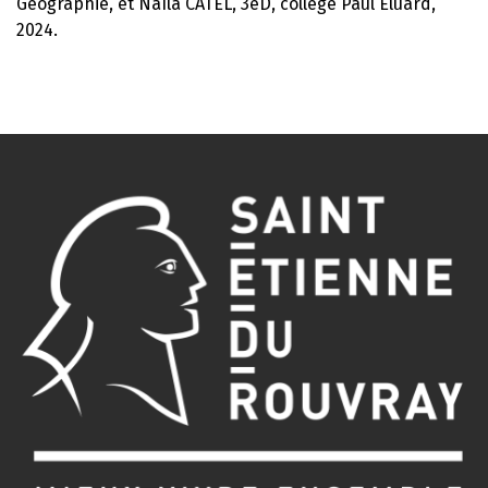
Géographie, et Naïla CATEL, 3eD, collège Paul Eluard,
2024.