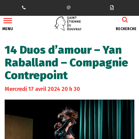
Gestion des traceurs
MENU
RECHERCHE
14 Duos d’amour – Yan
Raballand – Compagnie
Contrepoint
Mercredi
17
avril
2024
20 h 30