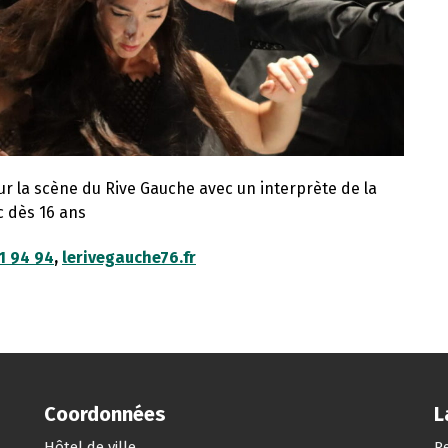
sur la scène du Rive Gauche avec un interprète de la
c dès 16 ans
1 94 94
,
lerivegauche76.fr
Coordonnées
L
Hôtel de ville
Re