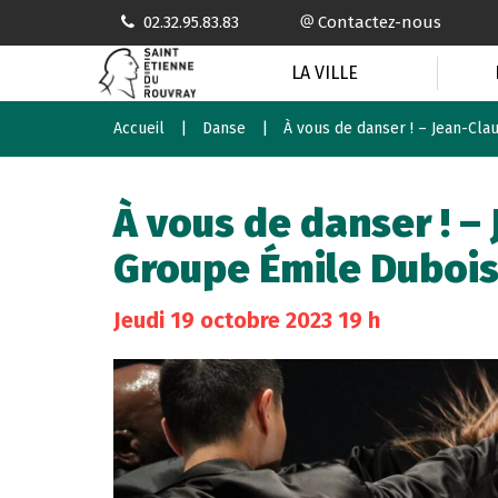
Gestion des traceurs
02.32.95.83.83
Contactez-nous
LA VILLE
Accueil
Danse
À vous de danser ! – Jean-Cla
À vous de danser ! –
Groupe Émile Duboi
Jeudi
19
octobre
2023
19 h