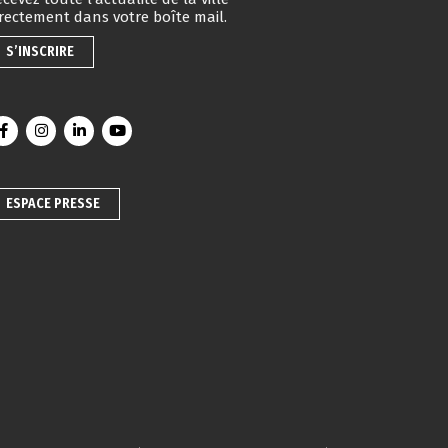
irectement dans votre boîte mail.
S’INSCRIRE
Lien vers le compte Facebook
Lien vers le compte Instagram
Lien vers le compte Linkedin
Lien vers la chaîne Youtube
ESPACE PRESSE