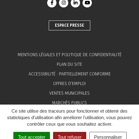
Lien vers le compte Facebook
Lien vers le compte Instagram
Lien vers le compte Linkedin
Lien vers la chaîne You
ESPACE PRESSE
MENTIONS LÉGALES ET POLITIQUE DE CONFIDENTIALITÉ
PLAN DU SITE
ACCESSIBILITÉ : PARTIELLEMENT CONFORME
OFFRES D’EMPLOI
VENTES MUNICIPALES
MARCHÉS PUBLICS
Ce site utilise des traceurs pour fonctionner et obtenir des
ESPACE PRESSE
statistiques d'utilisation afin améliorer l'utilisation, vous pouvez
contrôler ceux que vous souhaitez activer.
Tout accepter
Tout refuser
Personnaliser