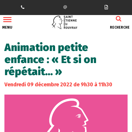
Gestion des traceurs
MENU
RECHERCHE
Animation petite
enfance : « Et si on
répétait… »
Vendredi
09
décembre
2022
de 9h30 à 11h30