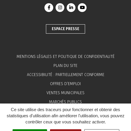
Lien vers le compte Facebook
Lien vers le compte Instagram
Lien vers le compte Linkedin
Lien vers la chaîne You
ESPACE PRESSE
MENTIONS LÉGALES ET POLITIQUE DE CONFIDENTIALITÉ
PLAN DU SITE
ACCESSIBILITÉ : PARTIELLEMENT CONFORME
OFFRES D’EMPLOI
VENTES MUNICIPALES
MARCHÉS PUBLICS
Ce site utilise des traceurs pour fonctionner et obtenir des
ESPACE PRESSE
statistiques d'utilisation afin améliorer l'utilisation, vous pouvez
contrôler ceux que vous souhaitez activer.