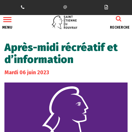
Gestion des traceurs
MENU
RECHERCHE
Après-midi récréatif et
d’information
Mardi
06
juin
2023