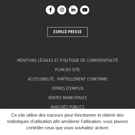
Lien vers le compte Facebook
Lien vers le compte Instagram
Lien vers le compte Linkedin
Lien vers la chaîne You
ESPACE PRESSE
MENTIONS LÉGALES ET POLITIQUE DE CONFIDENTIALITÉ
PLAN DU SITE
ACCESSIBILITÉ : PARTIELLEMENT CONFORME
OFFRES D’EMPLOI
VENTES MUNICIPALES
MARCHÉS PUBLICS
Ce site utilise des traceurs pour fonctionner et obtenir des
ESPACE PRESSE
statistiques d'utilisation afin améliorer l'utilisation, vous pouvez
contrôler ceux que vous souhaitez activer.